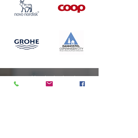
Vi er klar til at hjælpe dig
Du er altid velkommen til at ringe,
sende en e-mail eller udfylde vores
kontaktformular for at komme i kontakt
med os.
42 32 19 66