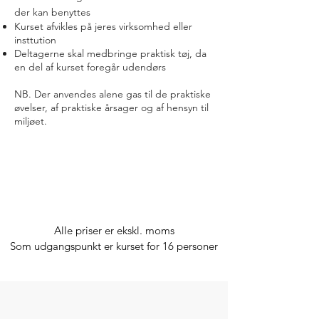
der kan benyttes
Kurset afvikles på jeres virksomhed eller
insttution
Deltagerne skal medbringe praktisk tøj, da
en del af kurset foregår udendørs
NB. Der anvendes alene gas til de praktiske
øvelser, af praktiske årsager og af hensyn til
miljøet.
4
.900 DKK
Alle priser er ekskl. moms
Som udgangspunkt er kurset for 16 personer