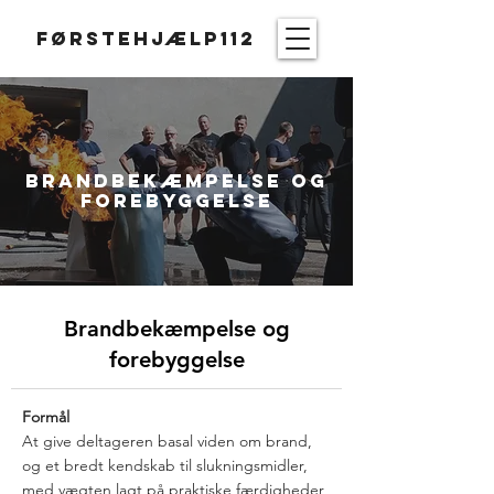
Førstehjælp112
Brandbekæmpelse og
forebyggelse
Brandbekæmpelse og
forebyggelse
Formål
At give deltageren basal viden om brand,
og et bredt kendskab til slukningsmidler,
med vægten lagt på praktiske færdigheder